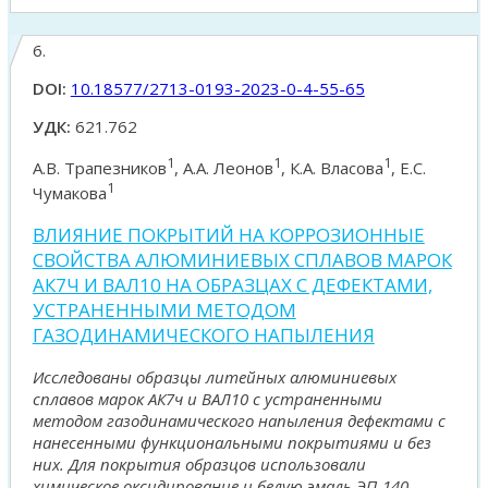
6.
DOI:
10.18577/2713-0193-2023-0-4-55-65
УДК:
621.762
1
1
1
А.В. Трапезников
, А.А. Леонов
, К.А. Власова
, Е.С.
1
Чумакова
ВЛИЯНИЕ ПОКРЫТИЙ НА КОРРОЗИОННЫЕ
СВОЙСТВА АЛЮМИНИЕВЫХ СПЛАВОВ МАРОК
АК7Ч И ВАЛ10 НА ОБРАЗЦАХ С ДЕФЕКТАМИ,
УСТРАНЕННЫМИ МЕТОДОМ
ГАЗОДИНАМИЧЕСКОГО НАПЫЛЕНИЯ
Исследованы образцы литейных алюминиевых
сплавов марок АК7ч и ВАЛ10 с устраненными
методом газодинамического напыления дефектами с
нанесенными функциональными покрытиями и без
них. Для покрытия образцов использовали
химическое оксидирование и белую эмаль ЭП-140.