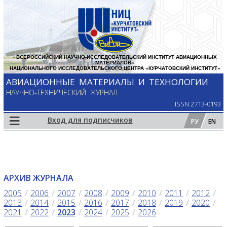
Перейти к основному содержанию
«ВСЕРОССИЙСКИЙ НАУЧНО-ИССЛЕДОВАТЕЛЬСКИЙ ИНСТИТУТ АВИАЦИОННЫХ
МАТЕРИАЛОВ»
НАЦИОНАЛЬНОГО ИССЛЕДОВАТЕЛЬСКОГО ЦЕНТРА «КУРЧАТОВСКИЙ ИНСТИТУТ»
АВИАЦИОННЫЕ МАТЕРИАЛЫ И ТЕХНОЛОГИИ
НАУЧНО-ТЕХНИЧЕСКИЙ ЖУРНАЛ
ISSN 2713-0193
≡
Вход для подписчиков
РУ
EN
АРХИВ ЖУРНАЛА
2005
2006
2007
2008
2009
2010
2011
2012
2013
2014
2015
2016
2017
2018
2019
2020
2021
2022
2023
2024
2025
2026