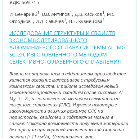
УДК:
669.715
1
1
1
И. Бенариеб
, В.В. Антипов
, Д.В. Хасиков
, М.С.
1
1
1
Оглодков
, И.Д. Савичев
, П.Е. Кузнецова
ИССЛЕДОВАНИЕ СТРУКТУРЫ И СВОЙСТВ
ЭКОНОМНОЛЕГИРОВАННОГО
АЛЮМИНИЕВОГО СПЛАВА СИСТЕМЫ AL–MG–
SC–ZR, ИЗГОТОВЛЕННОГО МЕТОДОМ
СЕЛЕКТИВНОГО ЛАЗЕРНОГО СПЛАВЛЕНИЯ
Важным направлением в аддитивном производстве
является освоение материалов с требуемым
комплексом свойств.
В работе исследован новый
экономнолегированный скандием сплав системы Al–
Mg–Sc–
Zr
, изготовленный методом селективного
лазерного сплавления (СЛС). Изучены некоторые
закономерности влияния режимов СЛС на
пористость, свойства и содержание магния в
сплаве. Показана возможность получения материала
без трещин при хорошей теоретической скорости
3
печати (~11 см
/ч). Установлено, что