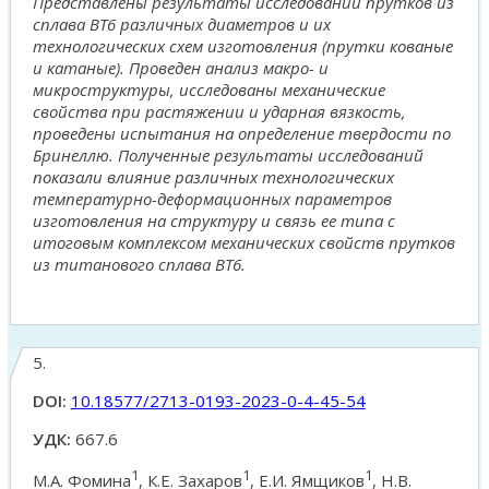
Представлены результаты исследований прутков из
сплава ВТ6 различных диаметров и их
технологических схем изготовления (прутки кованые
и катаные). Проведен анализ макро- и
микроструктуры, исследованы механические
свойства при растяжении и ударная вязкость,
проведены испытания на определение твердости по
Бринеллю. Полученные результаты исследований
показали влияние различных технологических
температурно-деформационных параметров
изготовления на структуру и связь ее типа с
итоговым комплексом механических свойств прутков
из титанового сплава ВТ6.
5.
DOI:
10.18577/2713-0193-2023-0-4-45-54
УДК:
667.6
1
1
1
М.А. Фомина
, К.Е. Захаров
, Е.И. Ямщиков
, Н.В.