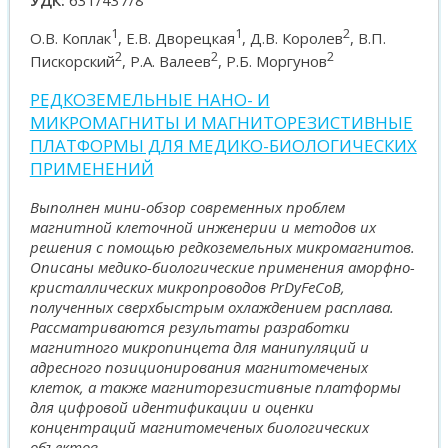
1
1
2
О.В. Коплак
, Е.В. Дворецкая
, Д.В. Королев
, В.П.
2
2
2
Пискорский
, Р.А. Валеев
, Р.Б. Моргунов
РЕДКОЗЕМЕЛЬНЫЕ НАНО- И
МИКРОМАГНИТЫ И МАГНИТОРЕЗИСТИВНЫЕ
ПЛАТФОРМЫ ДЛЯ МЕДИКО-БИОЛОГИЧЕСКИХ
ПРИМЕНЕНИЙ
Выполнен мини-обзор современных проблем
магнитной клеточной инженерии и методов их
решения с помощью редкоземельных микромагнитов.
Описаны медико-биологические применения аморфно-
кристаллических микропроводов PrDyFeCoB,
полученных сверхбыстрым охлаждением расплава.
Рассматриваются результаты разработки
магнитного микропинцета для манипуляций и
адресного позиционирования магнитомеченых
клеток, а также магниторезистивные платформы
для цифровой идентификации и оценки
концентраций магнитомеченых биологических
объектов.