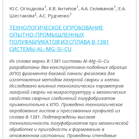
1
1
1
Ю.С. Оглодкова
, К.В. Антипов
, А.А. Селиванов
, Е.А.
2
1
Шестакова
, А.С. Рудченко
ТЕХНОЛОГИЧЕСКОЕ ОПРОБОВАНИЕ
ОПЫТНО-ПРОМЫШЛЕННЫХ
ПОЛУФАБРИКАТОВ ИЗ СПЛАВА В-1381
СИСТЕМЫ AL–MG–SI–CU
Из сплава марки В-1381 системы Al–Mg–Si–Cu
разработаны два конструктивно-подобных образца
(КПО) фрагмента боковой панели фюзеляжа для
изготовления методом лазерной сварки и клепки.
Исследовано влияние технологических параметров
лазерной сварки на микроструктуру и механические
свойства сварных соединений полуфабрикатов
применительно к КПО. Проведено технологическое
опробование листов и прессованных профилей из
сплава В-1381. Подтверждены высокая
технологичность полуфабрикатов при механической
обработке и пригодность к формованию в
отожженном состоянии. Проведены стендовые