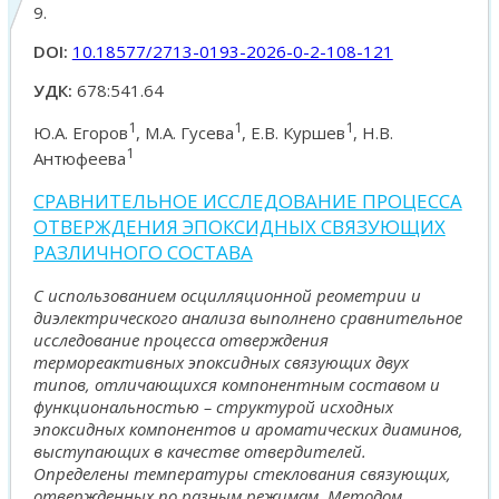
9.
DOI:
10.18577/2713-0193-2026-0-2-108-121
УДК:
678:541.64
1
1
1
Ю.А. Егоров
, М.А. Гусева
, Е.В. Куршев
, Н.В.
1
Антюфеева
СРАВНИТЕЛЬНОЕ ИССЛЕДОВАНИЕ ПРОЦЕССА
ОТВЕРЖДЕНИЯ ЭПОКСИДНЫХ СВЯЗУЮЩИХ
РАЗЛИЧНОГО СОСТАВА
С использованием осцилляционной реометрии и
диэлектрического анализа выполнено сравнительное
исследование процесса отверждения
термореактивных эпоксидных связующих двух
типов, отличающихся компонентным составом и
функциональностью – структурой исходных
эпоксидных компонентов и ароматических диаминов,
выступающих в качестве отвердителей.
Определены температуры стеклования связующих,
отвержденных по разным режимам. Методом