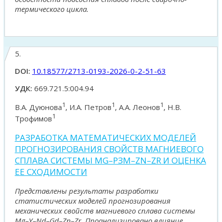
термического цикла.
5.
DOI:
10.18577/2713-0193-2026-0-2-51-63
УДК:
669.721.5:004.94
1
1
1
В.А. Дуюнова
, И.А. Петров
, А.А. Леонов
, Н.В.
1
Трофимов
РАЗРАБОТКА МАТЕМАТИЧЕСКИХ МОДЕЛЕЙ
ПРОГНОЗИРОВАНИЯ СВОЙСТВ МАГНИЕВОГО
СПЛАВА СИСТЕМЫ MG–РЗМ–ZN–ZR И ОЦЕНКА
ЕЕ СХОДИМОСТИ
Представлены результаты разработки
статистических моделей прогнозирования
механических свойств магниевого сплава системы
Mg–Y–Nd–Gd–Zn–Zr. Проанализировано влияние