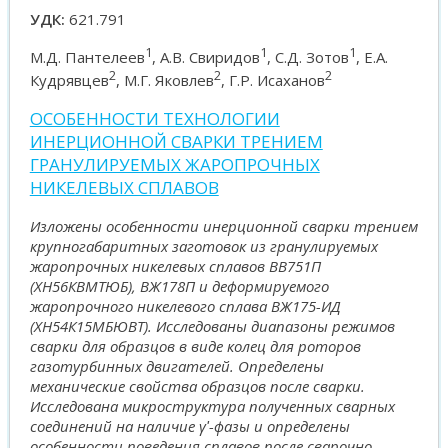
УДК:
621.791
1
1
1
М.Д. Пантелеев
, А.В. Свиридов
, С.Д. Зотов
, Е.А.
2
2
2
Кудрявцев
, М.Г. Яковлев
, Г.Р. Исаханов
ОСОБЕННОСТИ ТЕХНОЛОГИИ
ИНЕРЦИОННОЙ СВАРКИ ТРЕНИЕМ
ГРАНУЛИРУЕМЫХ ЖАРОПРОЧНЫХ
НИКЕЛЕВЫХ СПЛАВОВ
Изложены особенности инерционной сварки трением
крупногабаритных заготовок из гранулируемых
жаропрочных никелевых сплавов ВВ751П
(ХН56КВМТЮБ), ВЖ178П и деформируемого
жаропрочного никелевого сплава ВЖ175-ИД
(ХН54К15МБЮВТ). Исследованы диапазоны режимов
сварки для образцов в виде колец для роторов
газотурбинных двигателей. Определены
механические свойства образцов после сварки.
Исследована микроструктура полученных сварных
соединений на наличие γʹ-фазы и определены
особенности поведения сплавов после сварочно-