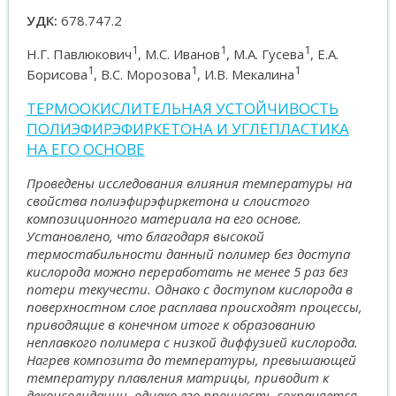
УДК:
678.747.2
1
1
1
Н.Г. Павлюкович
, М.С. Иванов
, М.А. Гусева
, Е.А.
1
1
1
Борисова
, В.С. Морозова
, И.В. Мекалина
ТЕРМООКИСЛИТЕЛЬНАЯ УСТОЙЧИВОСТЬ
ПОЛИЭФИРЭФИРКЕТОНА И УГЛЕПЛАСТИКА
НА ЕГО ОСНОВЕ
Проведены исследования влияния температуры на
свойства полиэфирэфиркетона и слоистого
композиционного материала на его основе.
Установлено, что благодаря высокой
термостабильности данный полимер без доступа
кислорода можно переработать не менее 5 раз без
потери текучести. Однако с доступом кислорода в
поверхностном слое расплава происходят процессы,
приводящие в конечном итоге к образованию
неплавкого полимера с низкой диффузией кислорода.
Нагрев композита до температуры, превышающей
температуру плавления матрицы, приводит к
деконсолидации, однако его прочность сохраняется