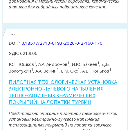
формования и механической обработки керамических
шариков для гибридных подшипников качения.
13.
DOI:
10.18577/2713-0193-2026-0-2-160-170
УДК:
621.9.06
1
1
1
Ю.Г. Юшков
, А.А. Андронов
, И.Ю. Бакеев
, Д.Б.
1
1
1
1
Золотухин
, А.А. Зенин
, Е.М. Окс
, А.В. Тюньков
ПИЛОТНАЯ ТЕХНОЛОГИЧЕСКАЯ УСТАНОВКА
ЭЛЕКТРОННО-ЛУЧЕВОГО НАПЫЛЕНИЯ
ТЕПЛОЗАЩИТНЫХ КЕРАМИЧЕСКИХ
ПОКРЫТИЙ НА ЛОПАТКИ ТУРБИН
Представлено описание пилотной технологической
установки электронно-лучевого напыления
теплозащитных покрытий на лопатки горячего