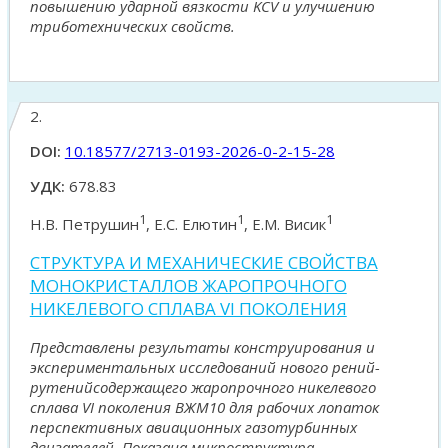
повышению ударной вязкости KCV и улучшению
триботехнических свойств.
2.
DOI:
10.18577/2713-0193-2026-0-2-15-28
УДК:
678.83
1
1
1
Н.В. Петрушин
, Е.С. Елютин
, Е.М. Висик
СТРУКТУРА И МЕХАНИЧЕСКИЕ СВОЙСТВА
МОНОКРИСТАЛЛОВ ЖАРОПРОЧНОГО
НИКЕЛЕВОГО СПЛАВА VI ПОКОЛЕНИЯ
Представлены результаты конструирования и
экспериментальных исследований нового рений-
рутенийсодержащего жаропрочного никелевого
сплава VI поколения ВЖМ10 для рабочих лопаток
перспективных авиационных газотурбинных
двигателей. Показана микроструктура