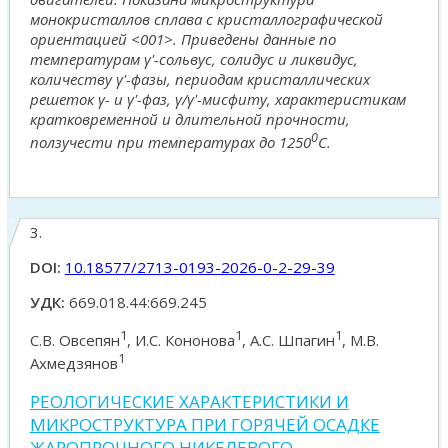
монокристаллов сплава с кристаллографической
ориентацией <001>. Приведены данные по
температурам γ'-сольвус, солидус и ликвидус,
количеству γ'-фазы, периодам кристаллических
решеток γ- и γ'-фаз, γ/γ'-мисфиту, характеристикам
кратковременной и длительной прочности,
0
ползучести при температурах до 1250
С.
3.
DOI:
10.18577/2713-0193-2026-0-2-29-39
УДК:
669.018.44:669.245
1
1
1
С.В. Овсепян
, И.С. Кононова
, А.С. Шпагин
, М.В.
1
Ахмедзянов
РЕОЛОГИЧЕСКИЕ ХАРАКТЕРИСТИКИ И
МИКРОСТРУКТУРА ПРИ ГОРЯЧЕЙ ОСАДКЕ
ЖАРОПРОЧНОГО НИКЕЛЕВОГО