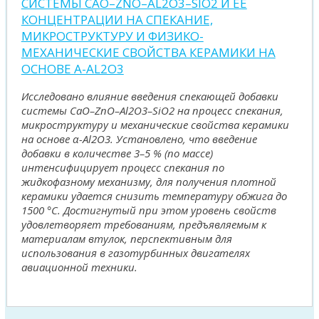
СИСТЕМЫ CAO–ZNO–AL2O3–SIO2 И ЕЕ
КОНЦЕНТРАЦИИ НА СПЕКАНИЕ,
МИКРОСТРУКТУРУ И ФИЗИКО-
МЕХАНИЧЕСКИЕ СВОЙСТВА КЕРАМИКИ НА
ОСНОВЕ Α-AL2O3
Исследовано влияние введения спекающей добавки
системы CaO–ZnO–Al2O3–SiO2 на процесс спекания,
микроструктуру и механические свойства керамики
на основе α-Al2O3. Установлено, что введение
добавки в количестве 3–5 % (по массе)
интенсифицирует процесс спекания по
жидкофазному механизму, для получения плотной
керамики удается снизить температуру обжига до
1500 °С. Достигнутый при этом уровень свойств
удовлетворяет требованиям, предъявляемым к
материалам втулок, перспективным для
использования в газотурбинных двигателях
авиационной техники.