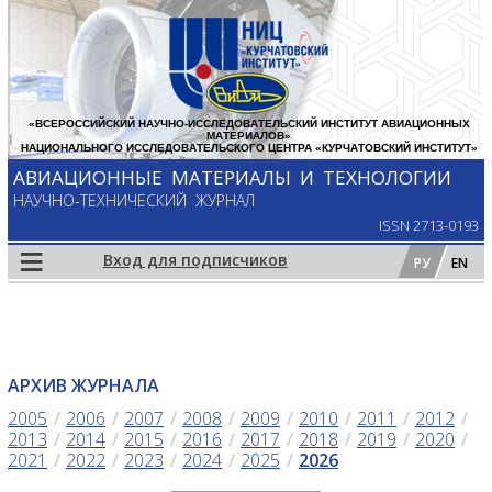
Перейти к основному содержанию
«ВСЕРОССИЙСКИЙ НАУЧНО-ИССЛЕДОВАТЕЛЬСКИЙ ИНСТИТУТ АВИАЦИОННЫХ
МАТЕРИАЛОВ»
НАЦИОНАЛЬНОГО ИССЛЕДОВАТЕЛЬСКОГО ЦЕНТРА «КУРЧАТОВСКИЙ ИНСТИТУТ»
АВИАЦИОННЫЕ МАТЕРИАЛЫ И ТЕХНОЛОГИИ
НАУЧНО-ТЕХНИЧЕСКИЙ ЖУРНАЛ
ISSN 2713-0193
≡
Вход для подписчиков
РУ
EN
АРХИВ ЖУРНАЛА
2005
2006
2007
2008
2009
2010
2011
2012
2013
2014
2015
2016
2017
2018
2019
2020
2021
2022
2023
2024
2025
2026