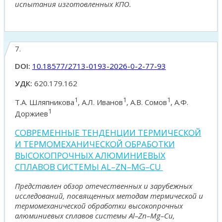
испытания изготовленных КПО.
7.
DOI:
10.18577/2713-0193-2026-0-2-77-93
УДК:
620.179.162
1
1
1
Т.А. Шляпникова
, А.Л. Иванов
, А.В. Сомов
, А.Ф.
1
Доржиев
СОВРЕМЕННЫЕ ТЕНДЕНЦИИ ТЕРМИЧЕСКОЙ
И ТЕРМОМЕХАНИЧЕСКОЙ ОБРАБОТКИ
ВЫСОКОПРОЧНЫХ АЛЮМИНИЕВЫХ
СПЛАВОВ СИСТЕМЫ AL–ZN–MG–CU
Представлен обзор отечественных и зарубежных
исследований, посвященных методам термической и
термомеханической обработки высокопрочных
алюминиевых сплавов системы Al–Zn–Mg–Cu,